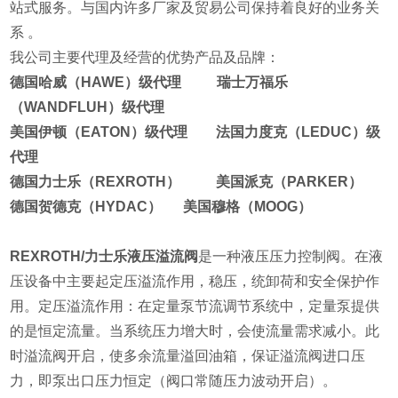
站式服务。与国内许多厂家及贸易公司保持着良好的业务关
系 。
我公司主要代理及经营的优势产品及品牌：
德国哈威（HAWE）级代理 瑞士万福乐
（WANDFLUH）级代理
美国伊顿（EATON）级代理 法国力度克（LEDUC）级
代理
德国力士乐（REXROTH） 美国派克（PARKER）
德国贺德克（HYDAC） 美国穆格（MOOG）
REXROTH/力士乐液压溢流阀
是一种液压压力控制阀。在液
压设备中主要起定压溢流作用，稳压，统卸荷和安全保护作
用。
定压溢流作用：在定量泵节流调节系统中，定量泵提供
的是恒定流量。当系统压力增大时，会使流量需求减小。此
时溢流阀开启，使多余流量溢回油箱，保证溢流阀进口压
力，即泵出口压力恒定（阀口常随压力波动开启）。