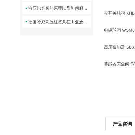
液压比例阀的原理以及和伺服阀的区别
带开关球阀 KHB-20
德国哈威高压柱塞泵在工业液压系统中的关键作用
电磁球阀 WSM060
高压蓄能器 SB330-
蓄能器安全阀 SAF3
产品咨询