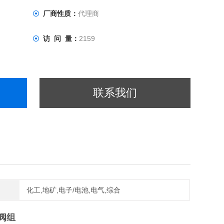
厂商性质：
代理商
访 问 量：
2159
联系我们
化工,地矿,电子/电池,电气,综合
阀组