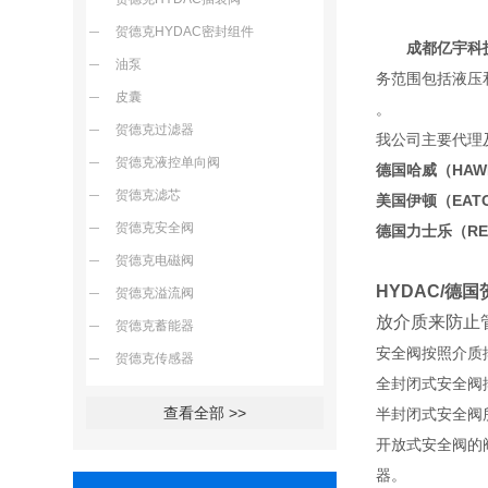
贺德克HYDAC密封组件
成都亿宇科
油泵
务范围包括液压
皮囊
贺德克过滤器
我公司主要代理
贺德克液控单向阀
德国哈威（HA
贺德克滤芯
美国伊顿（EA
贺德克安全阀
德国力士乐（R
贺德克电磁阀
HYDAC/德
贺德克溢流阀
放介质来防止
贺德克蓄能器
安全阀按照介质
贺德克传感器
全封闭式安全阀
查看全部 >>
半封闭式安全阀
开放式安全阀的
器。