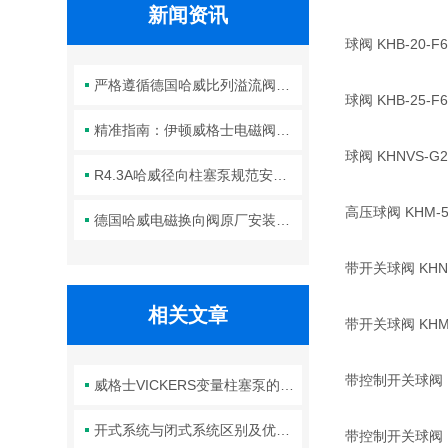
新闻资讯
球阀 KHB-20-F6
严格遵循德国哈威比列溢流阀标准化装配方法保障液压系统压力调控精准可靠
球阀 KHB-25-F6
精准指南：伊顿威格士电磁阀滑阀正确安装方法全解析
球阀 KHNVS-G2-
R4.3A哈威径向柱塞泵规范安装流程与方法详解
高压球阀 KHM-50-
德国哈威电磁换向阀原厂安装规范与工程标准
带开关球阀 KHNVN
相关文章
带开关球阀 KHM-50
带控制开关球阀 KHM
威格士VICKERS变量柱塞泵的常见故障相应解决方法分享
开式系统与闭式系统区别及优缺点
带控制开关球阀 KHM