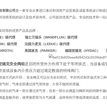
技有限公司
是一家专业从事进口液压和润滑产品贸易及成套系统设计制造
和润滑系统的设计及技术咨询等。公司提供优质产品、专业的技术和一站
。
及经营的优势产品及品牌：
WE）级代理 瑞士万福乐（WANDFLUH）级代理
TON）级代理 法国力度克（LEDUC）级代理
EXROTH） 美国派克（PARKER） 德国贺德克（HYDAC） 
国贺德克安全阀组
是启闭件受外力作用下处于常闭状态，当设备或
管道或设备内介质压力超过规定数值的特殊阀门。
排放方式的不同， 安全阀又可以分为全封闭式、半封闭式和开放式等三种
排气时，气体全部通过排气管排放，介质不能间外泄漏。
所排出的气体一部分通过排气管，也有一部分从阀盖与阀杆间的间隙中漏
阀盖是敞开的，使弹簧腔室与大气相通，这样有利于降低弹簧的温度，主